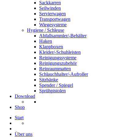
Sackkarren
Seilwinden
Servierwagen
Transportwagen
Wiegesysteme
Hygiene / Schleuse
Abfallsammler/-Behälter
Haken
Klappboxen
Kleider/-Schuhleisten
Reinigungssysteme
Reinigungszubehör
Reinraummatten
Schlauchhalter/-Aufroller
Sitzbänke
Spender / Spiegel
Sprühpistolen
Download
Shop
Start
Über uns