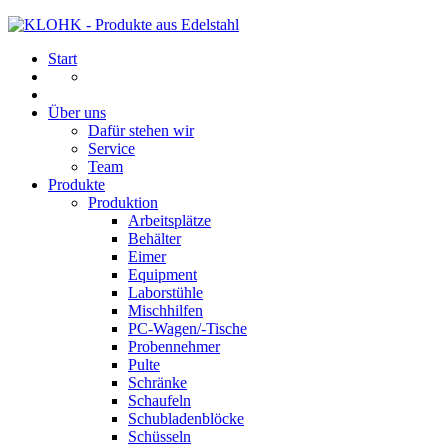
Start
Über uns
Dafür stehen wir
Service
Team
Produkte
Produktion
Arbeitsplätze
Behälter
Eimer
Equipment
Laborstühle
Mischhilfen
PC-Wagen/-Tische
Probennehmer
Pulte
Schränke
Schaufeln
Schubladenblöcke
Schüsseln