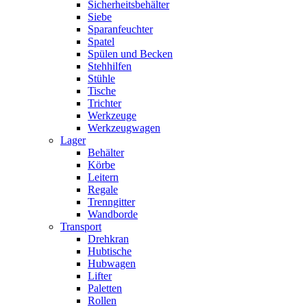
Sicherheitsbehälter
Siebe
Sparanfeuchter
Spatel
Spülen und Becken
Stehhilfen
Stühle
Tische
Trichter
Werkzeuge
Werkzeugwagen
Lager
Behälter
Körbe
Leitern
Regale
Trenngitter
Wandborde
Transport
Drehkran
Hubtische
Hubwagen
Lifter
Paletten
Rollen