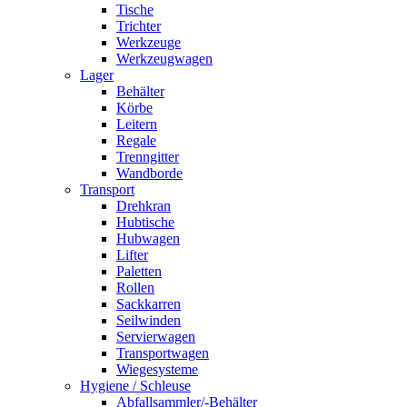
Tische
Trichter
Werkzeuge
Werkzeugwagen
Lager
Behälter
Körbe
Leitern
Regale
Trenngitter
Wandborde
Transport
Drehkran
Hubtische
Hubwagen
Lifter
Paletten
Rollen
Sackkarren
Seilwinden
Servierwagen
Transportwagen
Wiegesysteme
Hygiene / Schleuse
Abfallsammler/-Behälter