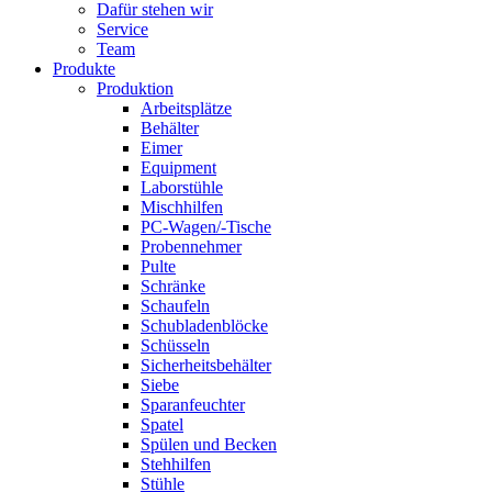
Dafür stehen wir
Service
Team
Produkte
Produktion
Arbeitsplätze
Behälter
Eimer
Equipment
Laborstühle
Mischhilfen
PC-Wagen/-Tische
Probennehmer
Pulte
Schränke
Schaufeln
Schubladenblöcke
Schüsseln
Sicherheitsbehälter
Siebe
Sparanfeuchter
Spatel
Spülen und Becken
Stehhilfen
Stühle