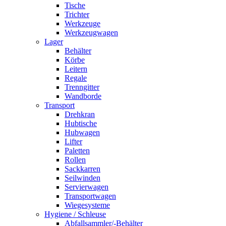
Tische
Trichter
Werkzeuge
Werkzeugwagen
Lager
Behälter
Körbe
Leitern
Regale
Trenngitter
Wandborde
Transport
Drehkran
Hubtische
Hubwagen
Lifter
Paletten
Rollen
Sackkarren
Seilwinden
Servierwagen
Transportwagen
Wiegesysteme
Hygiene / Schleuse
Abfallsammler/-Behälter