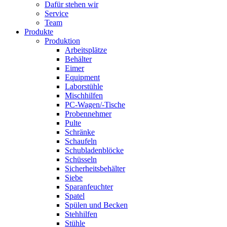
Dafür stehen wir
Service
Team
Produkte
Produktion
Arbeitsplätze
Behälter
Eimer
Equipment
Laborstühle
Mischhilfen
PC-Wagen/-Tische
Probennehmer
Pulte
Schränke
Schaufeln
Schubladenblöcke
Schüsseln
Sicherheitsbehälter
Siebe
Sparanfeuchter
Spatel
Spülen und Becken
Stehhilfen
Stühle