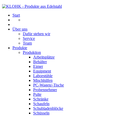
Start
Über uns
Dafür stehen wir
Service
Team
Produkte
Produktion
Arbeitsplätze
Behälter
Eimer
Equipment
Laborstühle
Mischhilfen
PC-Wagen/-Tische
Probennehmer
Pulte
Schränke
Schaufeln
Schubladenblöcke
Schüsseln