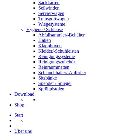
Sackkarren
Seilwinden
Servierwagen
Transportwagen
Wiegesysteme
Hygiene / Schleuse
Abfallsammler/-Behälter
Haken
Klappboxen
Kleider/-Schuhleisten
Reinigungssysteme
Reinigungszubehör
Reinraummatten
Schlauchhalter/-Aufroller
Sitzbänke
Spender / Spiegel
Sprühpistolen
Download
Shop
Start
Über uns