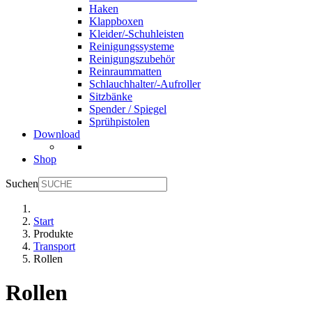
Haken
Klappboxen
Kleider/-Schuhleisten
Reinigungssysteme
Reinigungszubehör
Reinraummatten
Schlauchhalter/-Aufroller
Sitzbänke
Spender / Spiegel
Sprühpistolen
Download
Shop
Suchen
Start
Produkte
Transport
Rollen
Rollen