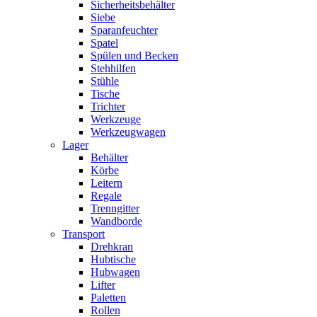
Sicherheitsbehälter
Siebe
Sparanfeuchter
Spatel
Spülen und Becken
Stehhilfen
Stühle
Tische
Trichter
Werkzeuge
Werkzeugwagen
Lager
Behälter
Körbe
Leitern
Regale
Trenngitter
Wandborde
Transport
Drehkran
Hubtische
Hubwagen
Lifter
Paletten
Rollen