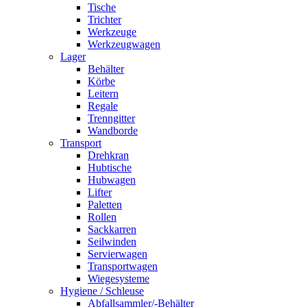
Tische
Trichter
Werkzeuge
Werkzeugwagen
Lager
Behälter
Körbe
Leitern
Regale
Trenngitter
Wandborde
Transport
Drehkran
Hubtische
Hubwagen
Lifter
Paletten
Rollen
Sackkarren
Seilwinden
Servierwagen
Transportwagen
Wiegesysteme
Hygiene / Schleuse
Abfallsammler/-Behälter