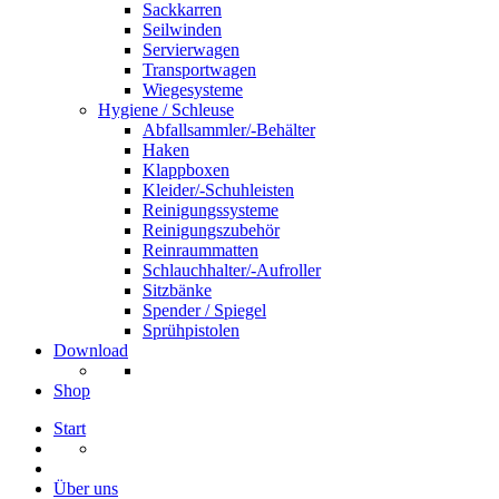
Sackkarren
Seilwinden
Servierwagen
Transportwagen
Wiegesysteme
Hygiene / Schleuse
Abfallsammler/-Behälter
Haken
Klappboxen
Kleider/-Schuhleisten
Reinigungssysteme
Reinigungszubehör
Reinraummatten
Schlauchhalter/-Aufroller
Sitzbänke
Spender / Spiegel
Sprühpistolen
Download
Shop
Start
Über uns