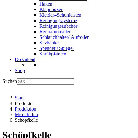
Haken
Klappboxen
Kleider/-Schuhleisten
Reinigungssysteme
Reinigungszubehör
Reinraummatten
Schlauchhalter/-Aufroller
Sitzbänke
Spender / Spiegel
Sprühpistolen
Download
Shop
Suchen
Start
Produkte
Produktion
Mischhilfen
Schöpfkelle
Schöpfkelle