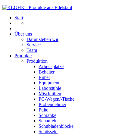
Start
Über uns
Dafür stehen wir
Service
Team
Produkte
Produktion
Arbeitsplätze
Behälter
Eimer
Equipment
Laborstühle
Mischhilfen
PC-Wagen/-Tische
Probennehmer
Pulte
Schränke
Schaufeln
Schubladenblöcke
Schüsseln