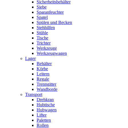
Sicherheitsbehälter
Siebe
Sparanfeuchter
Spatel
Spülen und Becken
Stehhilfen
Stühle
Tische
Trichter
Werkzeuge
Werkzeugwagen
Lager
Behälter
Körbe
Leitern
Regale
Trenngitter
Wandborde
Transport
Drehkran
Hubtische
Hubwagen
Lifter
Paletten
Rollen