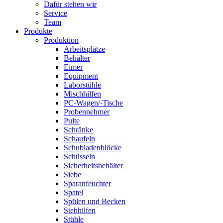
Dafür stehen wir
Service
Team
Produkte
Produktion
Arbeitsplätze
Behälter
Eimer
Equipment
Laborstühle
Mischhilfen
PC-Wagen/-Tische
Probennehmer
Pulte
Schränke
Schaufeln
Schubladenblöcke
Schüsseln
Sicherheitsbehälter
Siebe
Sparanfeuchter
Spatel
Spülen und Becken
Stehhilfen
Stühle