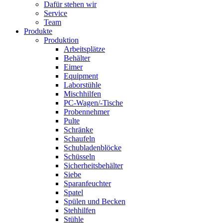
Dafür stehen wir
Service
Team
Produkte
Produktion
Arbeitsplätze
Behälter
Eimer
Equipment
Laborstühle
Mischhilfen
PC-Wagen/-Tische
Probennehmer
Pulte
Schränke
Schaufeln
Schubladenblöcke
Schüsseln
Sicherheitsbehälter
Siebe
Sparanfeuchter
Spatel
Spülen und Becken
Stehhilfen
Stühle