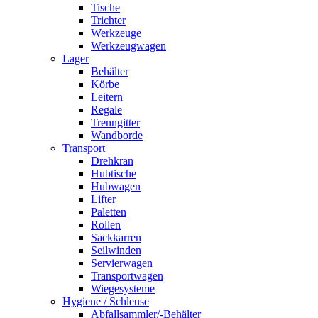
Tische
Trichter
Werkzeuge
Werkzeugwagen
Lager
Behälter
Körbe
Leitern
Regale
Trenngitter
Wandborde
Transport
Drehkran
Hubtische
Hubwagen
Lifter
Paletten
Rollen
Sackkarren
Seilwinden
Servierwagen
Transportwagen
Wiegesysteme
Hygiene / Schleuse
Abfallsammler/-Behälter