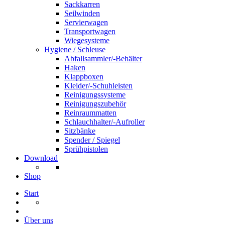
Sackkarren
Seilwinden
Servierwagen
Transportwagen
Wiegesysteme
Hygiene / Schleuse
Abfallsammler/-Behälter
Haken
Klappboxen
Kleider/-Schuhleisten
Reinigungssysteme
Reinigungszubehör
Reinraummatten
Schlauchhalter/-Aufroller
Sitzbänke
Spender / Spiegel
Sprühpistolen
Download
Shop
Start
Über uns