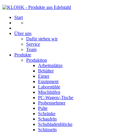
Start
Über uns
Dafür stehen wir
Service
Team
Produkte
Produktion
Arbeitsplätze
Behälter
Eimer
Equipment
Laborstühle
Mischhilfen
PC-Wagen/-Tische
Probennehmer
Pulte
Schränke
Schaufeln
Schubladenblöcke
Schüsseln