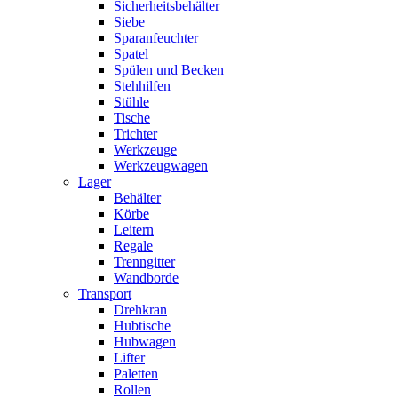
Sicherheitsbehälter
Siebe
Sparanfeuchter
Spatel
Spülen und Becken
Stehhilfen
Stühle
Tische
Trichter
Werkzeuge
Werkzeugwagen
Lager
Behälter
Körbe
Leitern
Regale
Trenngitter
Wandborde
Transport
Drehkran
Hubtische
Hubwagen
Lifter
Paletten
Rollen