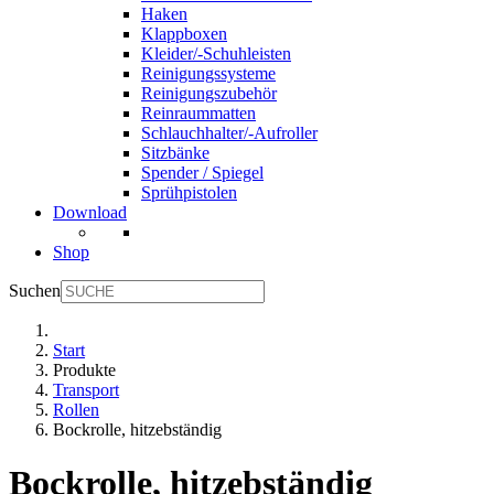
Haken
Klappboxen
Kleider/-Schuhleisten
Reinigungssysteme
Reinigungszubehör
Reinraummatten
Schlauchhalter/-Aufroller
Sitzbänke
Spender / Spiegel
Sprühpistolen
Download
Shop
Suchen
Start
Produkte
Transport
Rollen
Bockrolle, hitzebständig
Bockrolle, hitzebständig