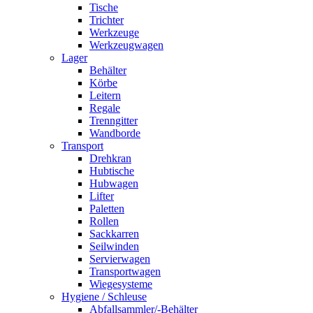
Tische
Trichter
Werkzeuge
Werkzeugwagen
Lager
Behälter
Körbe
Leitern
Regale
Trenngitter
Wandborde
Transport
Drehkran
Hubtische
Hubwagen
Lifter
Paletten
Rollen
Sackkarren
Seilwinden
Servierwagen
Transportwagen
Wiegesysteme
Hygiene / Schleuse
Abfallsammler/-Behälter