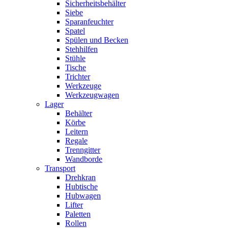
Sicherheitsbehälter
Siebe
Sparanfeuchter
Spatel
Spülen und Becken
Stehhilfen
Stühle
Tische
Trichter
Werkzeuge
Werkzeugwagen
Lager
Behälter
Körbe
Leitern
Regale
Trenngitter
Wandborde
Transport
Drehkran
Hubtische
Hubwagen
Lifter
Paletten
Rollen