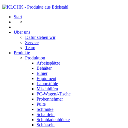
Start
Über uns
Dafür stehen wir
Service
Team
Produkte
Produktion
Arbeitsplätze
Behälter
Eimer
Equipment
Laborstühle
Mischhilfen
PC-Wagen/-Tische
Probennehmer
Pulte
Schränke
Schaufeln
Schubladenblöcke
Schüsseln