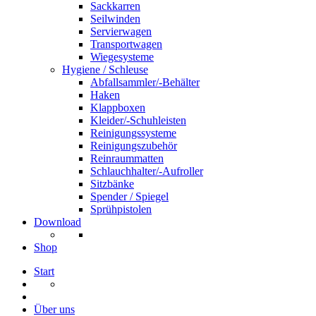
Sackkarren
Seilwinden
Servierwagen
Transportwagen
Wiegesysteme
Hygiene / Schleuse
Abfallsammler/-Behälter
Haken
Klappboxen
Kleider/-Schuhleisten
Reinigungssysteme
Reinigungszubehör
Reinraummatten
Schlauchhalter/-Aufroller
Sitzbänke
Spender / Spiegel
Sprühpistolen
Download
Shop
Start
Über uns