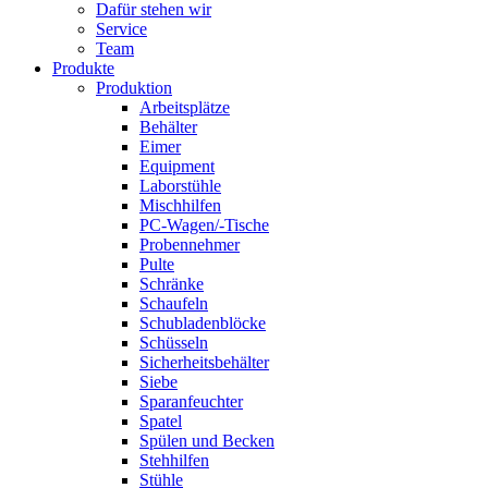
Dafür stehen wir
Service
Team
Produkte
Produktion
Arbeitsplätze
Behälter
Eimer
Equipment
Laborstühle
Mischhilfen
PC-Wagen/-Tische
Probennehmer
Pulte
Schränke
Schaufeln
Schubladenblöcke
Schüsseln
Sicherheitsbehälter
Siebe
Sparanfeuchter
Spatel
Spülen und Becken
Stehhilfen
Stühle