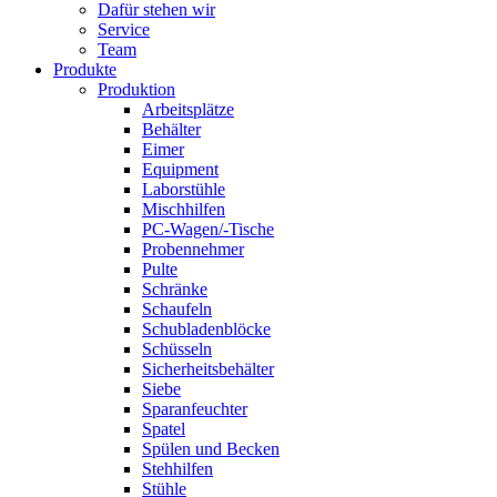
Dafür stehen wir
Service
Team
Produkte
Produktion
Arbeitsplätze
Behälter
Eimer
Equipment
Laborstühle
Mischhilfen
PC-Wagen/-Tische
Probennehmer
Pulte
Schränke
Schaufeln
Schubladenblöcke
Schüsseln
Sicherheitsbehälter
Siebe
Sparanfeuchter
Spatel
Spülen und Becken
Stehhilfen
Stühle