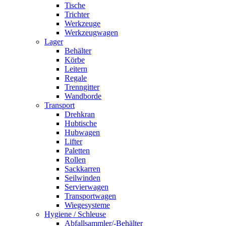
Tische
Trichter
Werkzeuge
Werkzeugwagen
Lager
Behälter
Körbe
Leitern
Regale
Trenngitter
Wandborde
Transport
Drehkran
Hubtische
Hubwagen
Lifter
Paletten
Rollen
Sackkarren
Seilwinden
Servierwagen
Transportwagen
Wiegesysteme
Hygiene / Schleuse
Abfallsammler/-Behälter