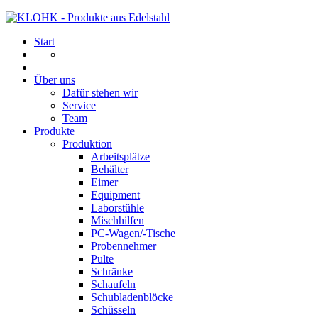
Start
Über uns
Dafür stehen wir
Service
Team
Produkte
Produktion
Arbeitsplätze
Behälter
Eimer
Equipment
Laborstühle
Mischhilfen
PC-Wagen/-Tische
Probennehmer
Pulte
Schränke
Schaufeln
Schubladenblöcke
Schüsseln