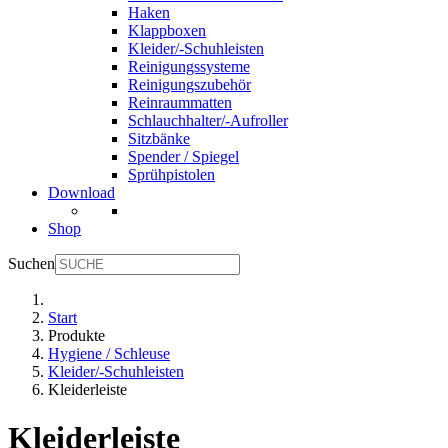
Haken
Klappboxen
Kleider/-Schuhleisten
Reinigungssysteme
Reinigungszubehör
Reinraummatten
Schlauchhalter/-Aufroller
Sitzbänke
Spender / Spiegel
Sprühpistolen
Download
Shop
Suchen
Start
Produkte
Hygiene / Schleuse
Kleider/-Schuhleisten
Kleiderleiste
Kleiderleiste