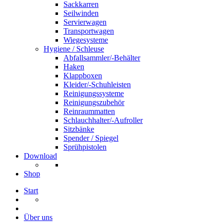
Sackkarren
Seilwinden
Servierwagen
Transportwagen
Wiegesysteme
Hygiene / Schleuse
Abfallsammler/-Behälter
Haken
Klappboxen
Kleider/-Schuhleisten
Reinigungssysteme
Reinigungszubehör
Reinraummatten
Schlauchhalter/-Aufroller
Sitzbänke
Spender / Spiegel
Sprühpistolen
Download
Shop
Start
Über uns