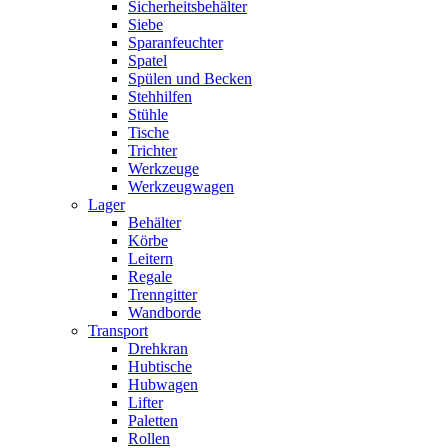
Sicherheitsbehälter
Siebe
Sparanfeuchter
Spatel
Spülen und Becken
Stehhilfen
Stühle
Tische
Trichter
Werkzeuge
Werkzeugwagen
Lager
Behälter
Körbe
Leitern
Regale
Trenngitter
Wandborde
Transport
Drehkran
Hubtische
Hubwagen
Lifter
Paletten
Rollen