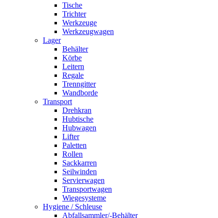
Tische
Trichter
Werkzeuge
Werkzeugwagen
Lager
Behälter
Körbe
Leitern
Regale
Trenngitter
Wandborde
Transport
Drehkran
Hubtische
Hubwagen
Lifter
Paletten
Rollen
Sackkarren
Seilwinden
Servierwagen
Transportwagen
Wiegesysteme
Hygiene / Schleuse
Abfallsammler/-Behälter