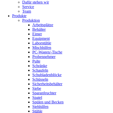
Dafür stehen wir
Service
Team
Produkte
Produktion
Arbeitsplätze
Behälter
Eimer
Equipment
Laborstühle
Mischhilfen
PC-Wagen/-Tische
Probennehmer
Pulte
Schränke
Schaufeln
Schubladenblöcke
Schüsseln
Sicherheitsbehälter
Siebe
Sparanfeuchter
Spatel
Spülen und Becken
Stehhilfen
Stühle