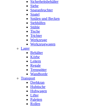
Sicherheitsbehälter
Siebe
Sparanfeuchter
Spatel
Spülen und Becken
Stehhilfen
Stühle
Tische
Trichter
Werkzeuge
Werkzeugwagen
Lager
Behälter
Körbe
Leitern
Regale
Trenngitter
Wandborde
Transport
Drehkran
Hubtische
Hubwagen
Lifter
Paletten
Rollen