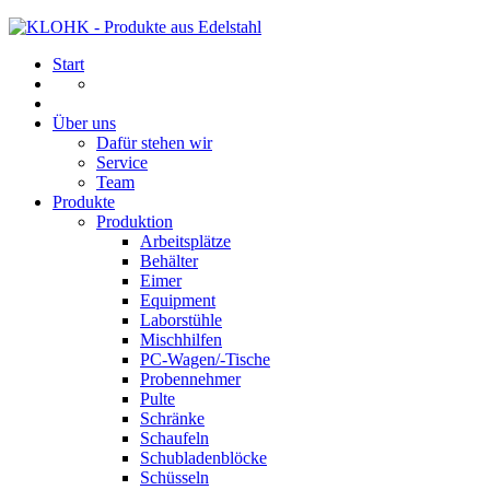
Start
Über uns
Dafür stehen wir
Service
Team
Produkte
Produktion
Arbeitsplätze
Behälter
Eimer
Equipment
Laborstühle
Mischhilfen
PC-Wagen/-Tische
Probennehmer
Pulte
Schränke
Schaufeln
Schubladenblöcke
Schüsseln