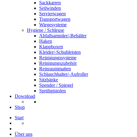
Sackkarren
Seilwinden
Servierwagen
Transportwagen
Wiegesysteme
Hygiene / Schleuse
Abfallsammler/-Behälter
Haken
Klappboxen
Kleider/-Schuhleisten
Reinigungssysteme
Reinigungszubehör
Reinraummatten
Schlauchhalter/-Aufroller
Sitzbänke
Spender / Spiegel
Sprühpistolen
Download
Shop
Start
Über uns