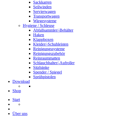
Sackkarren
Seilwinden
Servierwagen
Transportwagen
Wiegesysteme
Hygiene / Schleuse
Abfallsammler/-Behälter
Haken
Klappboxen
Kleider/-Schuhleisten
Reinigungssysteme
Reinigungszubehör
Reinraummatten
Schlauchhalter/-Aufroller
Sitzbänke
Spender / Spiegel
Sprühpistolen
Download
Shop
Start
Über uns