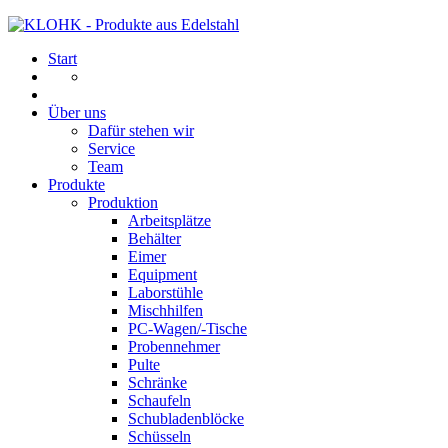
Start
Über uns
Dafür stehen wir
Service
Team
Produkte
Produktion
Arbeitsplätze
Behälter
Eimer
Equipment
Laborstühle
Mischhilfen
PC-Wagen/-Tische
Probennehmer
Pulte
Schränke
Schaufeln
Schubladenblöcke
Schüsseln