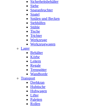
Sicherheitsbehälter
Siebe
Sparanfeuchter
Spatel
Spülen und Becken
Stehhilfen
Stühle
Tische
Trichter
Werkzeuge
Werkzeugwagen
Lager
Behälter
Körbe
Leitern
Regale
Trenngitter
Wandborde
Transport
Drehkran
Hubtische
Hubwagen
Lifter
Paletten
Rollen