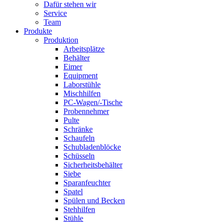
Dafür stehen wir
Service
Team
Produkte
Produktion
Arbeitsplätze
Behälter
Eimer
Equipment
Laborstühle
Mischhilfen
PC-Wagen/-Tische
Probennehmer
Pulte
Schränke
Schaufeln
Schubladenblöcke
Schüsseln
Sicherheitsbehälter
Siebe
Sparanfeuchter
Spatel
Spülen und Becken
Stehhilfen
Stühle