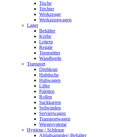
Tische
Trichter
Werkzeuge
Werkzeugwagen
Lager
Behälter
Körbe
Leitern
Regale
Trenngitter
Wandborde
Transport
Drehkran
Hubtische
Hubwagen
Lifter
Paletten
Rollen
Sackkarren
Seilwinden
Servierwagen
Transportwagen
Wiegesysteme
Hygiene / Schleuse
Abfallsammler/-Behälter