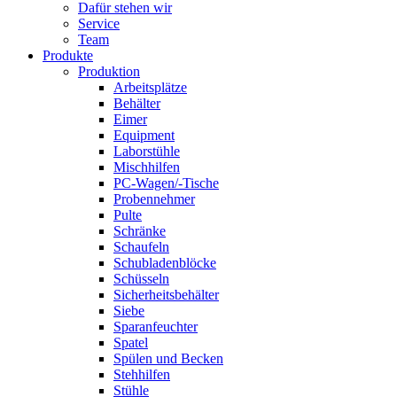
Dafür stehen wir
Service
Team
Produkte
Produktion
Arbeitsplätze
Behälter
Eimer
Equipment
Laborstühle
Mischhilfen
PC-Wagen/-Tische
Probennehmer
Pulte
Schränke
Schaufeln
Schubladenblöcke
Schüsseln
Sicherheitsbehälter
Siebe
Sparanfeuchter
Spatel
Spülen und Becken
Stehhilfen
Stühle