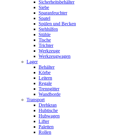
Sicherheitsbehälter
Siebe
Sparanfeuchter
Spatel
Spülen und Becken
Stehhilfen
Stühle
Tische
Trichter
Werkzeuge
Werkzeugwagen
Lager
Behälter
Körbe
Leitern
Regale
Trenngitter
Wandborde
Transport
Drehkran
Hubtische
Hubwagen
Lifter
Paletten
Rollen