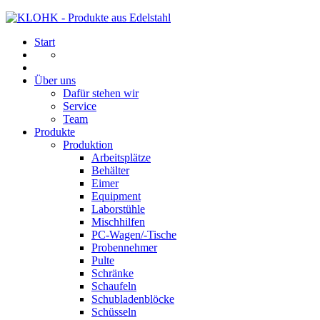
Start
Über uns
Dafür stehen wir
Service
Team
Produkte
Produktion
Arbeitsplätze
Behälter
Eimer
Equipment
Laborstühle
Mischhilfen
PC-Wagen/-Tische
Probennehmer
Pulte
Schränke
Schaufeln
Schubladenblöcke
Schüsseln