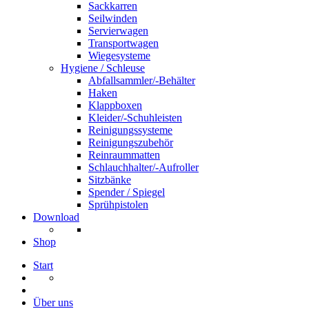
Sackkarren
Seilwinden
Servierwagen
Transportwagen
Wiegesysteme
Hygiene / Schleuse
Abfallsammler/-Behälter
Haken
Klappboxen
Kleider/-Schuhleisten
Reinigungssysteme
Reinigungszubehör
Reinraummatten
Schlauchhalter/-Aufroller
Sitzbänke
Spender / Spiegel
Sprühpistolen
Download
Shop
Start
Über uns