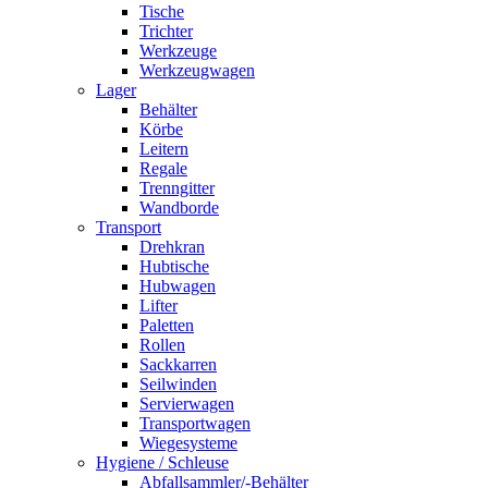
Tische
Trichter
Werkzeuge
Werkzeugwagen
Lager
Behälter
Körbe
Leitern
Regale
Trenngitter
Wandborde
Transport
Drehkran
Hubtische
Hubwagen
Lifter
Paletten
Rollen
Sackkarren
Seilwinden
Servierwagen
Transportwagen
Wiegesysteme
Hygiene / Schleuse
Abfallsammler/-Behälter