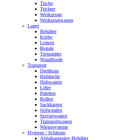
Tische
Trichter
Werkzeuge
Werkzeugwagen
Lager
Behälter
Körbe
Leitern
Regale
Trenngitter
Wandborde
Transport
Drehkran
Hubtische
Hubwagen
Lifter
Paletten
Rollen
Sackkarren
Seilwinden
Servierwagen
Transportwagen
Wiegesysteme
Hygiene / Schleuse
Abfallsammler/-Behälter