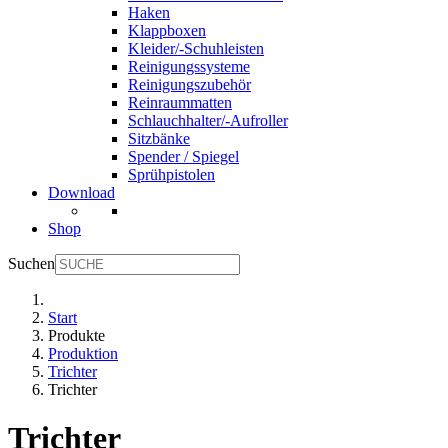
Haken
Klappboxen
Kleider/-Schuhleisten
Reinigungssysteme
Reinigungszubehör
Reinraummatten
Schlauchhalter/-Aufroller
Sitzbänke
Spender / Spiegel
Sprühpistolen
Download
Shop
Suchen
Start
Produkte
Produktion
Trichter
Trichter
Trichter