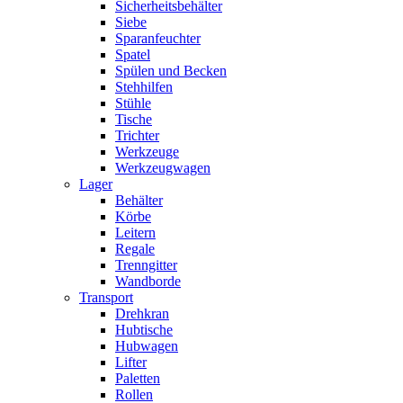
Sicherheitsbehälter
Siebe
Sparanfeuchter
Spatel
Spülen und Becken
Stehhilfen
Stühle
Tische
Trichter
Werkzeuge
Werkzeugwagen
Lager
Behälter
Körbe
Leitern
Regale
Trenngitter
Wandborde
Transport
Drehkran
Hubtische
Hubwagen
Lifter
Paletten
Rollen