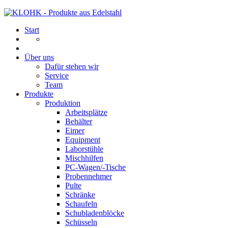
Start
Über uns
Dafür stehen wir
Service
Team
Produkte
Produktion
Arbeitsplätze
Behälter
Eimer
Equipment
Laborstühle
Mischhilfen
PC-Wagen/-Tische
Probennehmer
Pulte
Schränke
Schaufeln
Schubladenblöcke
Schüsseln