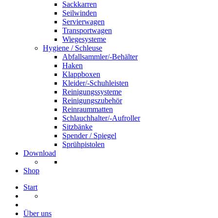
Sackkarren
Seilwinden
Servierwagen
Transportwagen
Wiegesysteme
Hygiene / Schleuse
Abfallsammler/-Behälter
Haken
Klappboxen
Kleider/-Schuhleisten
Reinigungssysteme
Reinigungszubehör
Reinraummatten
Schlauchhalter/-Aufroller
Sitzbänke
Spender / Spiegel
Sprühpistolen
Download
Shop
Start
Über uns