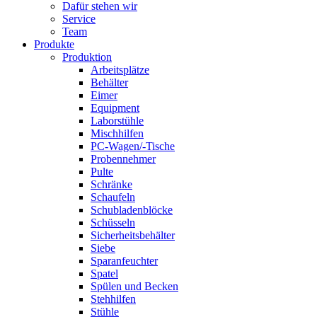
Dafür stehen wir
Service
Team
Produkte
Produktion
Arbeitsplätze
Behälter
Eimer
Equipment
Laborstühle
Mischhilfen
PC-Wagen/-Tische
Probennehmer
Pulte
Schränke
Schaufeln
Schubladenblöcke
Schüsseln
Sicherheitsbehälter
Siebe
Sparanfeuchter
Spatel
Spülen und Becken
Stehhilfen
Stühle