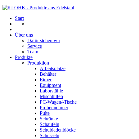
Start
Über uns
Dafür stehen wir
Service
Team
Produkte
Produktion
Arbeitsplätze
Behälter
Eimer
Equipment
Laborstühle
Mischhilfen
PC-Wagen/-Tische
Probennehmer
Pulte
Schränke
Schaufeln
Schubladenblöcke
Schüsseln