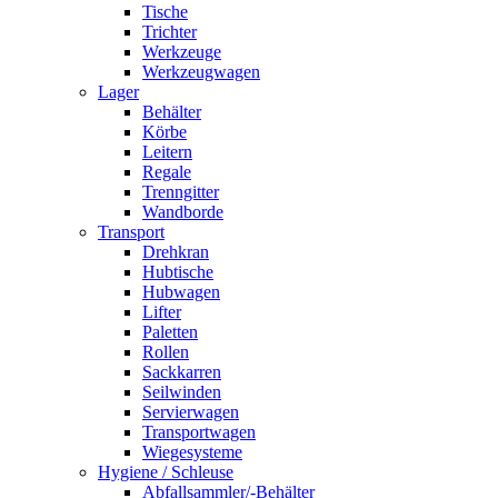
Tische
Trichter
Werkzeuge
Werkzeugwagen
Lager
Behälter
Körbe
Leitern
Regale
Trenngitter
Wandborde
Transport
Drehkran
Hubtische
Hubwagen
Lifter
Paletten
Rollen
Sackkarren
Seilwinden
Servierwagen
Transportwagen
Wiegesysteme
Hygiene / Schleuse
Abfallsammler/-Behälter