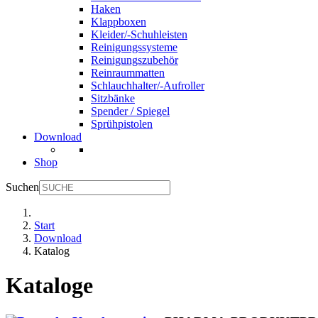
Haken
Klappboxen
Kleider/-Schuhleisten
Reinigungssysteme
Reinigungszubehör
Reinraummatten
Schlauchhalter/-Aufroller
Sitzbänke
Spender / Spiegel
Sprühpistolen
Download
Shop
Suchen
Start
Download
Katalog
Kataloge