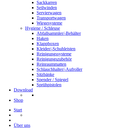
Sackkarren
Seilwinden
Servierwagen
Transportwagen
Wiegesysteme
Hygiene / Schleuse
Abfallsammler/-Behälter
Haken
Klappboxen
Kleider/-Schuhleisten
Reinigungssysteme
Reinigungszubehör
Reinraummatten
Schlauchhalter/-Aufroller
Sitzbänke
Spender / Spiegel
Sprühpistolen
Download
Shop
Start
Über uns