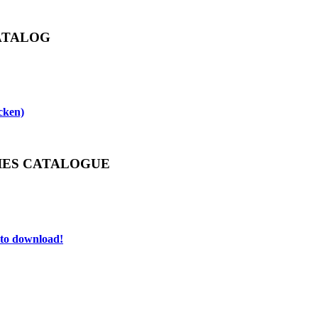
ATALOG
icken)
ES CATALOGUE
e to download!