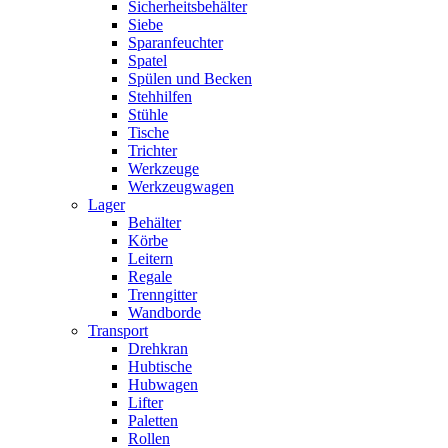
Sicherheitsbehälter
Siebe
Sparanfeuchter
Spatel
Spülen und Becken
Stehhilfen
Stühle
Tische
Trichter
Werkzeuge
Werkzeugwagen
Lager
Behälter
Körbe
Leitern
Regale
Trenngitter
Wandborde
Transport
Drehkran
Hubtische
Hubwagen
Lifter
Paletten
Rollen