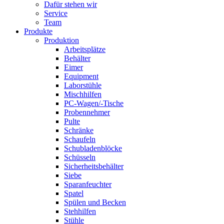
Dafür stehen wir
Service
Team
Produkte
Produktion
Arbeitsplätze
Behälter
Eimer
Equipment
Laborstühle
Mischhilfen
PC-Wagen/-Tische
Probennehmer
Pulte
Schränke
Schaufeln
Schubladenblöcke
Schüsseln
Sicherheitsbehälter
Siebe
Sparanfeuchter
Spatel
Spülen und Becken
Stehhilfen
Stühle