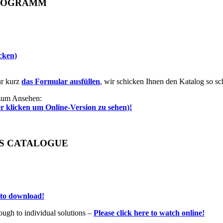
ROGRAMM
icken)
ur kurz
das Formular ausfüllen
, wir schicken Ihnen den Katalog so sc
 zum Ansehen:
er klicken um Online-Version zu sehen)!
S CATALOGUE
e to download!
ugh to individual solutions –
Please click here to watch online!