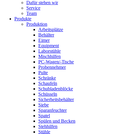
Dafür stehen wir
Service
Team
Produkte
Produktion
Arbeitsplätze
Behälter
Eimer
Equipment
Laborstühle
Mischhilfen
PC-Wagen/-Tische
Probennehmer
Pulte
Schränke
Schaufeln
Schubladenblöcke
Schüsseln
Sicherheitsbehälter
Siebe
Sparanfeuchter
Spatel
Spülen und Becken
Stehhilfen
Stühle