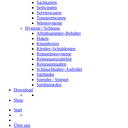
Sackkarren
Seilwinden
Servierwagen
Transportwagen
Wiegesysteme
Hygiene / Schleuse
Abfallsammler/-Behälter
Haken
Klappboxen
Kleider/-Schuhleisten
Reinigungssysteme
Reinigungszubehör
Reinraummatten
Schlauchhalter/-Aufroller
Sitzbänke
Spender / Spiegel
Sprühpistolen
Download
Shop
Start
Über uns