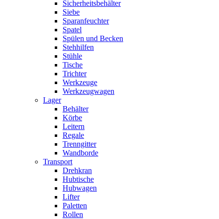
Sicherheitsbehälter
Siebe
Sparanfeuchter
Spatel
Spülen und Becken
Stehhilfen
Stühle
Tische
Trichter
Werkzeuge
Werkzeugwagen
Lager
Behälter
Körbe
Leitern
Regale
Trenngitter
Wandborde
Transport
Drehkran
Hubtische
Hubwagen
Lifter
Paletten
Rollen