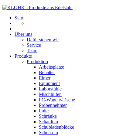
Start
Über uns
Dafür stehen wir
Service
Team
Produkte
Produktion
Arbeitsplätze
Behälter
Eimer
Equipment
Laborstühle
Mischhilfen
PC-Wagen/-Tische
Probennehmer
Pulte
Schränke
Schaufeln
Schubladenblöcke
Schüsseln