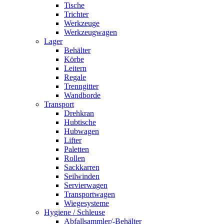
Tische
Trichter
Werkzeuge
Werkzeugwagen
Lager
Behälter
Körbe
Leitern
Regale
Trenngitter
Wandborde
Transport
Drehkran
Hubtische
Hubwagen
Lifter
Paletten
Rollen
Sackkarren
Seilwinden
Servierwagen
Transportwagen
Wiegesysteme
Hygiene / Schleuse
Abfallsammler/-Behälter