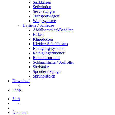
Sackkarren
Seilwinden
Servierwagen
Transportwagen
Wiegesysteme
Hygiene / Schleuse
Abfallsammler/-Behälter
Haken
Klappboxen
Kleider/-Schuhleisten
Reinigungssysteme
Reinigungszubehör
Reinraummatten
Schlauchhalter/-Aufroller
Sitzbänke
Spender / Spiegel
Sprühpistolen
Download
Shop
Start
Über uns