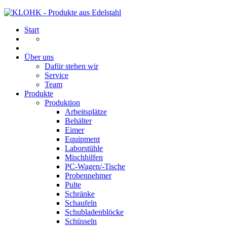
Start
Über uns
Dafür stehen wir
Service
Team
Produkte
Produktion
Arbeitsplätze
Behälter
Eimer
Equipment
Laborstühle
Mischhilfen
PC-Wagen/-Tische
Probennehmer
Pulte
Schränke
Schaufeln
Schubladenblöcke
Schüsseln