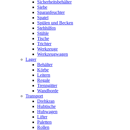
Sicherheitsbehälter
Siebe
Sparanfeuchter
Spatel
Spülen und Becken
Stehhilfen
Stühle
Tische
Trichter
Werkzeuge
Werkzeugwagen
Lager
Behälter
Körbe
Leitern
Regale
Trenngitter
Wandborde
Transport
Drehkran
Hubtische
Hubwagen
Lifter
Paletten
Rollen