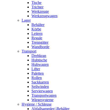
Tische
Trichter
Werkzeuge
Werkzeugwagen
Lager
Behälter
Körbe
Leitern
Regale
Trenngitter
Wandborde
Transport
Drehkran
Hubtische
Hubwagen
Lifter
Paletten
Rollen
Sackkarren
Seilwinden
Servierwagen
Transportwagen
Wiegesysteme
Hygiene / Schleuse
Abfallsammler/-Behälter