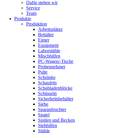
Dafür stehen wir
Service
Team
Produkte
Produktion
Arbeitsplätze
Behälter
Eimer
Equipment
Laborstühle
Mischhilfen
PC-Wagen/-Tische
Probennehmer
Pulte
Schränke
Schaufeln
Schubladenblöcke
Schüsseln
Sicherheitsbehälter
Siebe
Sparanfeuchter
Spatel
Spülen und Becken
Stehhilfen
Stühle